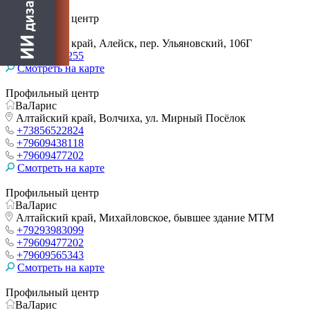
Профильный центр
Конек
Алтайский край, Алейск, пер. Ульяновский, 106Г
+79039122255
Смотреть на карте
Профильный центр
ВаЛарис
Алтайский край, Волчиха, ул. Мирный Посёлок
+73856522824
+79609438118
+79609477202
Смотреть на карте
Профильный центр
ВаЛарис
Алтайский край, Михайловское, бывшее здание МТМ
+79293983099
+79609477202
+79609565343
Смотреть на карте
Профильный центр
ВаЛарис