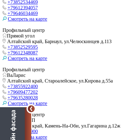
+73852534469
+79612394057
+79646034469
Смотреть на карте
Профильный центр
Прямой угол
Алтайский край, Барнаул, ул.Челюскинцев д.113
+73852529595
+79612348087
Смотреть на карте
Профильный центр
ВаЛарис
Алтайский край, Староалейское, ул.Кирова д.55а
+73855922400
+79609477202
+79635280028
Смотреть на карте
Профильный центр
Ларин Д. ИП
Алтайский край, Камень-На-Оби, ул.Гагарина д.12ж
+79628058900
Смотреть на карте