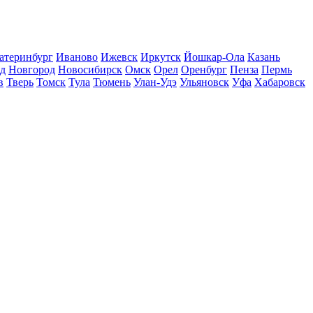
атеринбург
Иваново
Ижевск
Иркутск
Йошкар-Ола
Казань
д
Новгород
Новосибирск
Омск
Орел
Оренбург
Пенза
Пермь
в
Тверь
Томск
Тула
Тюмень
Улан-Удэ
Ульяновск
Уфа
Хабаровск