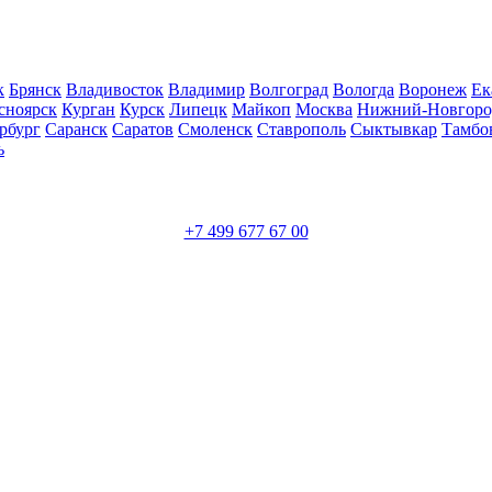
к
Брянск
Владивосток
Владимир
Волгоград
Вологда
Воронеж
Ек
сноярск
Курган
Курск
Липецк
Майкоп
Москва
Нижний-Новгоро
рбург
Саранск
Саратов
Смоленск
Ставрополь
Сыктывкар
Тамбо
ь
+7 499 677 67 00