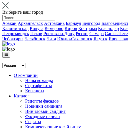
Выберите ваш город
Абакан
Архангельск
Астрахань
Барнаул
Белгород
Благовещенс
Калининград
Калуга
Кемерово
Киров
Кострома
Краснодар
Кра
Петрозаводск
Псков
Ростов-на-Дону
Рязань
Самара
Санкт-Пете
Чебоксары
Челябинск
Чита
Южно-Сахалинск
Якутск
Ярославл
О компании
Наша команда
Сертификаты
Контакты
Каталог
Рецепты фасадов
Новинки сайдинга
Виниловый сайдинг
Фасадные панели
Софиты
Комплектующие к сайдингу