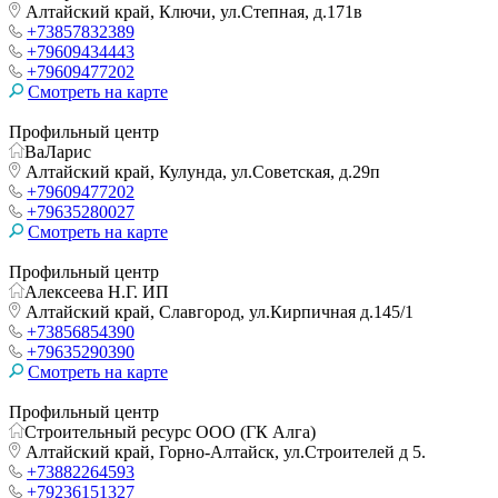
Алтайский край, Ключи, ул.Степная, д.171в
+73857832389
+79609434443
+79609477202
Смотреть на карте
Профильный центр
ВаЛарис
Алтайский край, Кулунда, ул.Советская, д.29п
+79609477202
+79635280027
Смотреть на карте
Профильный центр
Алексеева Н.Г. ИП
Алтайский край, Славгород, ул.Кирпичная д.145/1
+73856854390
+79635290390
Смотреть на карте
Профильный центр
Строительный ресурс ООО (ГК Алга)
Алтайский край, Горно-Алтайск, ул.Строителей д 5.
+73882264593
+79236151327