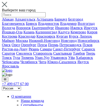
Выберите ваш город
Абакан
Архангельск
Астрахань
Барнаул
Белгород
Благовещенск
Брянск
Владивосток
Владимир
Волгоград
Вологда
Воронеж
Екатеринбург
Иваново
Ижевск
Иркутск
Йошкар-Ола
Казань
Калининград
Калуга
Кемерово
Киров
Кострома
Краснодар
Красноярск
Курган
Курск
Липецк
Майкоп
Москва
Нижний-Новгород
Новгород
Новосибирск
Омск
Орел
Оренбург
Пенза
Пермь
Петрозаводск
Псков
Ростов-на-Дону
Рязань
Самара
Санкт-Петербург
Саранск
Саратов
Смоленск
Ставрополь
Сыктывкар
Тамбов
Тверь
Томск
Тула
Тюмень
Улан-Удэ
Ульяновск
Уфа
Хабаровск
Чебоксары
Челябинск
Чита
Южно-Сахалинск
Якутск
Ярославль
+7 499 677 67 00
О компании
Наша команда
Сертификаты